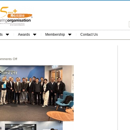
ts
Awards
Membership
Contact Us
mments Off