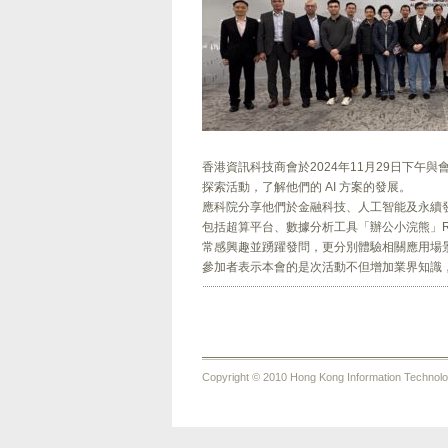
香港資訊科技商會於2024年11月29日下
探索活動，了解他們的 AI 方案的發展。
應科院分享他們於金融科技、人工智能及永續發
包括超算平台、數據分析工具「辦公小浣熊」Racco
常感興趣並踴躍發問，更分別體驗相關應用場
參加者表示本會的是次活動不但增加業界知識
Copyright © 2010 Hong Kong Information Technology