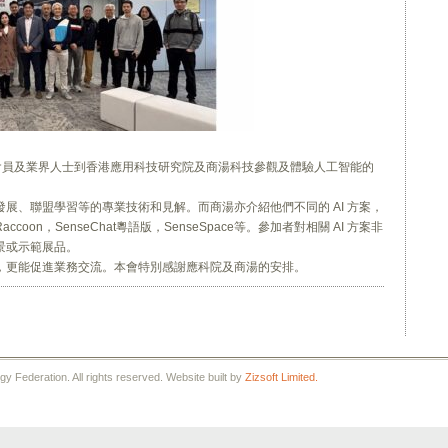
午與會員及業界人士到香港應用科技研究院及商湯科技參觀及體驗人工智能的
展、聯盟學習等的專業技術和見解。而商湯亦介紹他們不同的 AI 方案，
on，SenseChat粵語版，SenseSpace等。參加者對相關 AI 方案非
景或示範展品。
，更能促進業務交流。本會特別感謝應科院及商湯的安排。
 Federation. All rights reserved. Website built by
Zizsoft Limited.