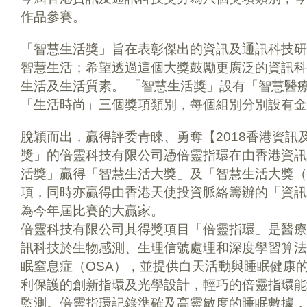
作品參賽。
「智慧生活獎」旨在表彰傑出的資訊及通訊科技研
智慧生活；希望透過這個大獎鼓勵更廣泛的資訊科
生活及生活質素。 「智慧生活獎」設有「智慧醫
「生活時尚」三個獎項類別，每個組別分別設有金
脫穎而出，贏得評委青睞、勇奪【2018香港資訊
獎」的倍靈科技有限公司憑倍靈指環在由香港資訊
活獎」贏得「智慧生活大獎」及「智慧生活大獎（
項，同時亦贏得由香港天使投資脈絡籌辦的「資訊
為今年屆比賽的大贏家。
倍靈科技有限公司其得獎項目「倍靈指環」是醫療
訊科技於生物感測、生理信號處理和深度學習算法
眠窒息症（OSA），並提供白天活動與睡眠健康
利保護的創新指環及光學設計，輕巧的倍靈指環能
監測。倍靈指環記錄準確及高靈敏度的睡眠數據，